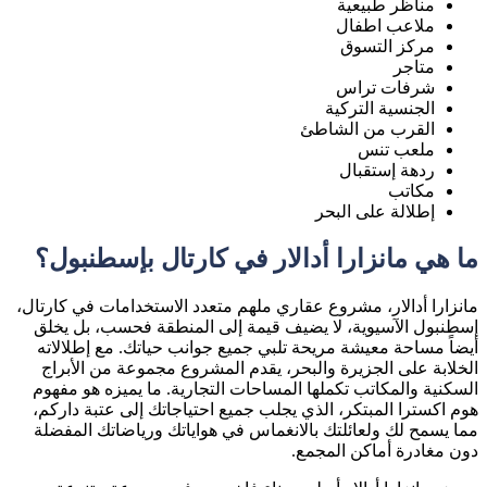
مناظر طبيعية
ملاعب اطفال
مركز التسوق
متاجر
شرفات تراس
الجنسية التركية
القرب من الشاطئ
ملعب تنس
ردهة إستقبال
مكاتب
إطلالة على البحر
ما هي مانزارا أدالار في كارتال بإسطنبول؟
مانزارا أدالار، مشروع عقاري ملهم متعدد الاستخدامات في كارتال،
إسطنبول الآسيوية، لا يضيف قيمة إلى المنطقة فحسب، بل يخلق
أيضاً مساحة معيشة مريحة تلبي جميع جوانب حياتك. مع إطلالاته
الخلابة على الجزيرة والبحر، يقدم المشروع مجموعة من الأبراج
السكنية والمكاتب تكملها المساحات التجارية. ما يميزه هو مفهوم
هوم اكسترا المبتكر، الذي يجلب جميع احتياجاتك إلى عتبة داركم،
مما يسمح لك ولعائلتك بالانغماس في هواياتك ورياضاتك المفضلة
دون مغادرة أماكن المجمع.