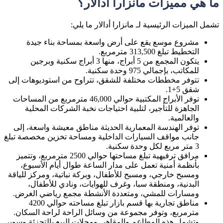
ما هي مميزات مانزارا أدالار؟
تشمل الميزات الرئيسية لـ مانزارا أدالار ما يلي:
مشروع موسع يقع على أرض واسعة بمساحة بناء جيدة
التخطيط تبلغ 313,500 مترمربع.
يتكون المجمع من 5 أبراج، منها 3 أبراج سكنية وبرجين
للمكاتب، بإجمالي 975 وحدة سكنية.
تتوفر مخططات مختلفة للشقق، تتراوح من استوديوهات إلى
شقق 5+1.
توفر الأبراج المكتبية حوالي 46,000 مترمربع من المساحات
الجاهزة للتأجير، لتلبية احتياجات نخبة الشركات المحلية
والعالمية.
توفر الهندسة المعمارية الحديثة مناطق معيشة واسعة، إلى
جانب مواقف السيارات الداخلية ومساحة تخزين مخصصة تبلغ
3 متر مربع لكل وحدة سكنية.
مرافق ترفيهية تبلغ مساحتها حوالي 2500 مترمربع، وتتميز
بأنظمة أمنية تعمل على مدار الساعة طوال أيام الأسبوع،
ومسبح خارجي، ومسبح للأطفال، وبركة نباتية، ومركز للياقة
البدنية، ومنطقة سبا، وغرف للهوايات، ونادي للأطفال،
ومسارات للمشي، ومتعددة الأنشطة مجمع رياضي الغرض.
مناطق تجارية بها قسم بازار تبلغ مساحته حوالي 4200
مترمربع، وتوفر مجموعة من وسائل الراحة لراحة السكان.
وتشمل هذه المطاعم والمقاهي ومحلات البيع بالتجزئة وسوبر