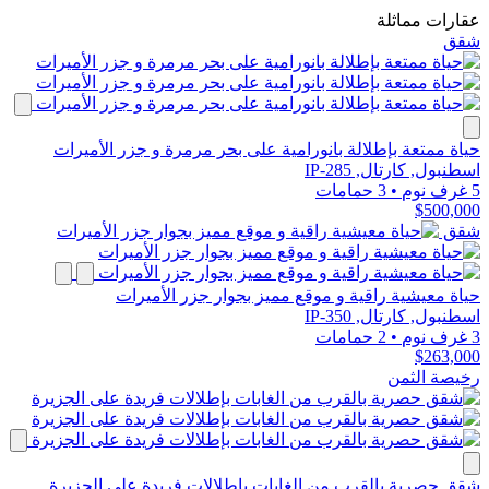
عقارات مماثلة
شقق
حياة ممتعة بإطلالة بانورامية على بحر مرمرة و جزر الأميرات
اسطنبول, كارتال, IP-285
5 غرف نوم
•
3 حمامات
$500,000
شقق
حياة معيشية راقية و موقع مميز بجوار جزر الأميرات
اسطنبول, كارتال, IP-350
3 غرف نوم
•
2 حمامات
$263,000
رخيصة الثمن
شقق حصرية بالقرب من الغابات بإطلالات فريدة على الجزيرة