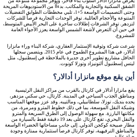
يعرض مانزارا أدالار أسلوب بناء فاخر، ويوفر مجموعة متنوعة من
الشقق السكنية والتجارية والمكاتب. بدءاًا من الاستوديوهات المريحة
وحتى التصميمات الواسعة 5+1، تلبي مخططات الطوابق التفضيلات
المتنوعة والأحجام العائلية. توفر الوحدات التجارية فرصاً للشركات
لتزدهر. توفر الشرفات إطلالات ساحرة على البحر الأبيض المتوسط،
في حين أن التعرض لأشعة الشمس الواسعة يعزز الأجواء العامة
للمشروع.
شرعت شركة وثوقية الإستثمار العقاري، شركة البناء وراء مانزارا
أدالار، في هذا المشروع الطموح في عام 2015. ويتضمن سجلها
الحافل مشاريع تطوير أخرى جديرة بالملاحظة في إسطنبول، مثل
ليتس إسطنبول ألتونيزاد وتوزلا كونوت.
أين يقع موقع مانزارا أدالار؟
يقع مانزارا أدالار في كارتال بالقرب من مراكز النقل الرئيسية
ومناطق الجذب السياحي في المدينة. كارتال، حي سكني مزدهر،
يحده بنديك، توزلا، سلطانبيلي، ومالتيبه. وقد عزز موقعها المناسب
وشبكة النقل الموسعة، بما في ذلك خطوط المترو ومرمرة، من
مكانتها البارزة. مع سهولة الوصول إلى الطرق السريعة والمترو
والنقل البحري، تقع كارتال على بعد 19 دقيقة فقط بالسيارة من
مطار صبيحة كوكجن الدولي. إلى جانب مساحاتها الخضراء الواسعة
والمناطق الترفيهية، توفر كارتال فرصاً استثمارية ممتازة وجودة
حياة عالية.