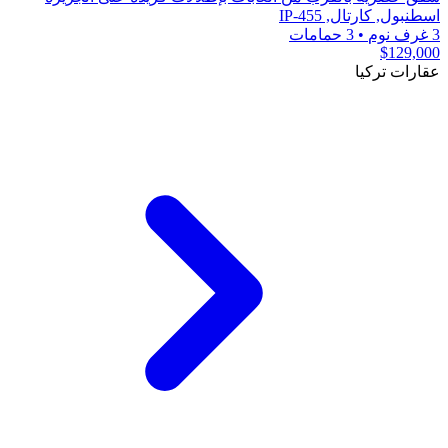
اسطنبول, كارتال, IP-455
3 غرف نوم
•
3 حمامات
$129,000
عقارات تركيا