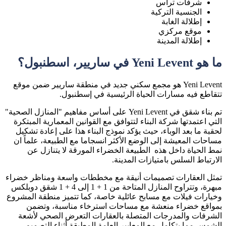
شرفات تراس
الجنسية التركية
إطلالة الغابة
موقع مركزي
إطلالة المدينة
ما هو Yeni Levent في ساريير، اسطنبول؟
Yeni Levent هو مجمع سكني جديد في منطقة ساريير ضمن موقع
تتقاطع فيه مسارات الحياة الرئيسية في إسطنبول.
تم بناء شقق في Yeni Levent على أساس مفاهيم "المنازل الصحية"
التي اعتمدتها شركة البناء لتتوافق مع القوانين المعمارية المبتكرة
لحقبة ما بعد الوباء، حيث يؤكد نموذج البناء هذا على إعادة تشكيل
مساحات المعيشة إلى الوضع الأكثر انسجاما مع الطبيعة، علماً ان
نمط الحياة داخل هذه الطبيعة الخضراء المورقة لا يتنازل عن
الارتباط السلس بامتيازات المدينة.
تمثل العقارات تصميمات أنيقة مع مخططات واسعة ومناظر خضراء
مبهرة، وتتراوح المنازل المتاحة من 1 + 1 إلى 4 + 1 شقق دوبلكس
وخيارات فيلات مع مسابح عائلية خاصة، كما تتميز منطقة المشروع
بمواقع خضراء منعشة مع مساحات استرخاء مناسبة، وتضمن
الشرفات والمدرجات المتصلة بالعقارات التعرض الصحي لأشعة
الشمس مما يتكامل مع المعايير العامة المطبقة أثناء التصميم.