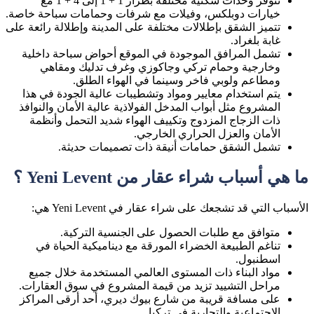
تتوفر وحدات سكنية مختلفة بطراز 1 + 1 إلى 4 + 1 مع
خيارات دوبلكس، وفيلات مع شرفات وحمامات سباحة خاصة.
تتميز الشقق بإطلالات مختلفة على المدينة وإطلالة رائعة على
غابة بلغراد.
تشمل المرافق الموجودة في الموقع أحواض سباحة داخلية
وخارجية وحمام تركي وجاكوزي وغرف تدليك ومقاهي
ومطاعم ولوبي فاخر وسينما في الهواء الطلق.
يتم استخدام معايير ومواد وتشطيبات عالية الجودة في هذا
المشروع مثل أبواب المدخل الفولاذية عالية الأمان والنوافذ
ذات الزجاج المزدوج وتكييف الهواء شديد التحمل وأنظمة
الأمان والعزل الحراري الخارجي.
تشمل الشقق حمامات أنيقة ذات تصميمات حديثة.
ما هي أسباب شراء عقار من Yeni Levent ؟
الأسباب التي قد تشجعك على شراء عقار في Yeni Levent هي:
متوافق مع طلبات الحصول على الجنسية التركية.
تناغم الطبيعة الخضراء المورقة مع ديناميكية الحياة في
اسطنبول.
مواد البناء ذات المستوى العالمي المستخدمة خلال جميع
مراحل التشييد تزيد من قيمة المشروع في سوق العقارات.
على مسافة قريبة من شارع بيوك ديري، أحد أرقى المراكز
الاجتماعية والتجارية في تركيا.