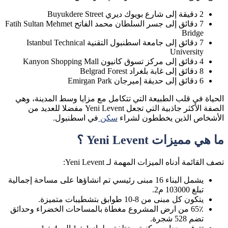
2 دقيقة إلى شارع بويوك ديري Buyukdere Street
7 دقائق إلى جسر السلطان محمد الفاتح Fatih Sultan Mehmet
Bridge
7 دقائق إلى جامعة اسطنبول التقنية Istanbul Technical
University
4 دقائق إلى مركز تسوق كانيون Kanyon Shopping Mall
8 دقائق إلى غابة بلغراد Belgrad Forest
6 دقائق إلى حديقة إميرجان Emirgan Park
الحياة في قلب الطبيعة التي تتكامل مع مزايا وسط المدينة، وهي
الصفة الأكثر جاذبية التي تجعل Yeni Levent مفضلا للعديد من
الأشخاص الذين يخططون لشراء
سكن
في اسطنبول.
ما هي مميزات Yeni Levent ؟
تصف القائمة أدناه الميزات المهمة لـ Yeni Levent:
يشمل البناء 16 مبنى رئيسي تم انشاؤها على مساحة إجمالية
تبلغ 103000 م2.
يتكون كل مبنى من 8-10 طوابق بتشطيبات متميزة.
65٪ من ارض المشروع مغطاة بالمساحات الخضراء وحدائق
تضم 528 شجرة.