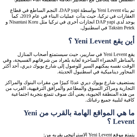
تم بناء Yeni Levent بواسطة DAP yapi، النجم الساطع في قطاع
العقارات في تركيا، حيث بدأت عمليات البناء في عام 2019، كما
يوجد لدى DAP yapi انجازات أخرى في تركيا مثل Nisantasi Koru و
Taksim Petek في اسطنبول.
أين يقع Yeni Levent ؟
يقع Yeni Levent في ساريير، حيث سيستمتع أصحاب المنازل
بالمناظر الخضراء الساحرة لغابة بلغراد من شرفاتهم الفسيحة، وفي
الوقت نفسه يمكنهم السير للوصول إلى شارع بويوك ديري، أحد أكثر
المحاور ديناميكية في اسطنبول الحديثة.
يستضيف شارع بويوك ديري عددًا كبيرًا من مقرات البنوك والمراكز
التجارية ومراكز التسوق والمطاعم والمرافق الترفيهية، القرب من
من هذه المنطقة الحيوية، يعني أنك سوف تتمتع بتجربة اجتماعية
كافية لتلبية جميع رغباتك.
ما هي المواقع الهامة بالقرب من Yeni
Levent ؟
يتمتع موقع Yeni Levent الاستراتيجي بقربه من: