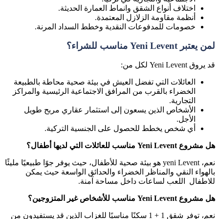
اختلاف أنواع الشقق وانماط العمارة الحديثة.
أنظمة مقاومة الزلازل المعتمدة.
خصومات للمدفوعات النقدية وخطط السداد المرنة.
لمن يعتبر Yeni Levent مناسب للشراء؟
قد يروق Yeni Levent لكل من:
العائلات التي تفضل العيش في بيئة صحية محاطة بالطبيعة
الخضراء بالقرب من المرافق الاجتماعية الرئيسية والمراكز
التجارية.
الأشخاص الذين يسعون إلى استثمار عقاري مربح طويل
الأجل.
أي شخص يخطط للحصول على الجنسية التركية.
هل مشروع Yeni Levent مناسب للعائلات التي لديها أطفال؟
نعم، yeni Levent هو بيئة صحية للأطفال، حيث يوفر جوًا طبيعيًا مليئًا
بالهواء النقي والمناظر الخضراء والحدائق الواسعة حيث يمكن
للاطفال اللعب لساعات داخل مساحة آمنة.
هل مشروع Yeni Levent مناسب للأشخاص غير المتزوجين؟
نعم، توفر شقق 1 + 1 سكنًا مناسبًا للغزاب الذين قد يستفيدون من