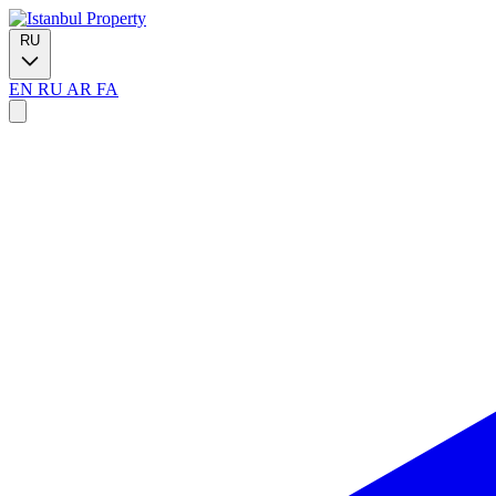
RU
EN
RU
AR
FA