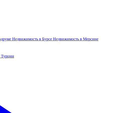
одруме
Недвижимость в Бурсе
Недвижимость в Мерсине
в Турции