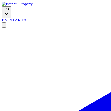
RU
EN
RU
AR
FA