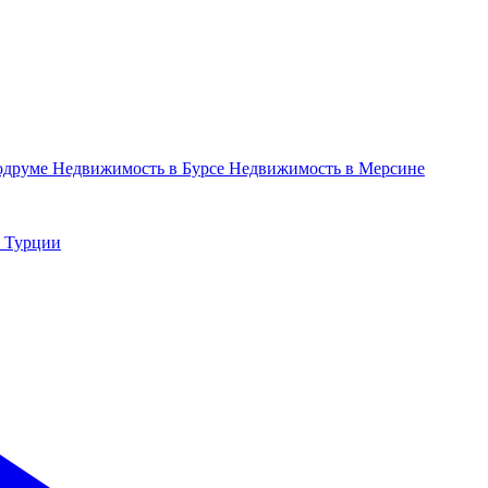
одруме
Недвижимость в Бурсе
Недвижимость в Мерсине
в Турции