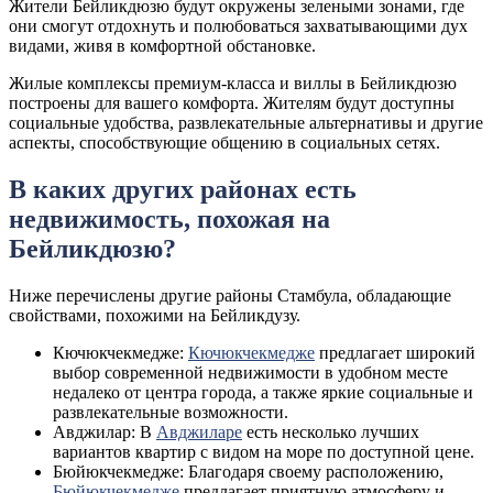
Жители Бейликдюзю будут окружены зелеными зонами, где
они смогут отдохнуть и полюбоваться захватывающими дух
видами, живя в комфортной обстановке.
Жилые комплексы премиум-класса и виллы в Бейликдюзю
построены для вашего комфорта. Жителям будут доступны
социальные удобства, развлекательные альтернативы и другие
аспекты, способствующие общению в социальных сетях.
В каких других районах есть
недвижимость, похожая на
Бейликдюзю?
Ниже перечислены другие районы Стамбула, обладающие
свойствами, похожими на Бейликдузу.
Кючюкчекмедже:
Кючюкчекмедже
предлагает широкий
выбор современной недвижимости в удобном месте
недалеко от центра города, а также яркие социальные и
развлекательные возможности.
Авджилар: В
Авджиларе
есть несколько лучших
вариантов квартир с видом на море по доступной цене.
Бюйюкчекмедже: Благодаря своему расположению,
Бюйюкчекмедже
предлагает приятную атмосферу и