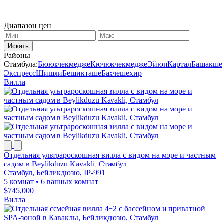
Диапазон цен
Искать
Районы
Стамбула:
Бююкчекмедже
Кючюкчекмедже
Эйюп
Картал
Башакше
Экспресс
Шишли
Бешикташе
Бахчешехир
Вилла
Отдельная ультрароскошная вилла с видом на море и частным
садом в Beylikduzu Kavakli, Стамбул
Стамбул, Бейликдюзю, IP-991
5 комнат
•
6 ванных комнат
$745,000
Вилла