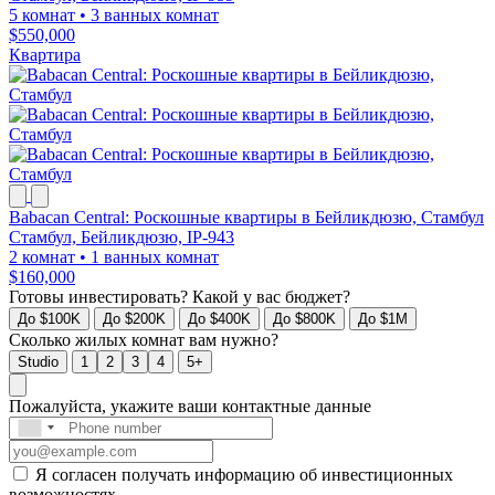
5 комнат
•
3 ванных комнат
$550,000
Квартира
Babacan Central: Роскошные квартиры в Бейликдюзю, Стамбул
Стамбул, Бейликдюзю, IP-943
2 комнат
•
1 ванных комнат
$160,000
Готовы инвестировать? Какой у вас бюджет?
До $100K
До $200K
До $400K
До $800K
До $1M
Сколько жилых комнат вам нужно?
Studio
1
2
3
4
5+
Пожалуйста, укажите ваши контактные данные
Я согласен получать информацию об инвестиционных
возможностях