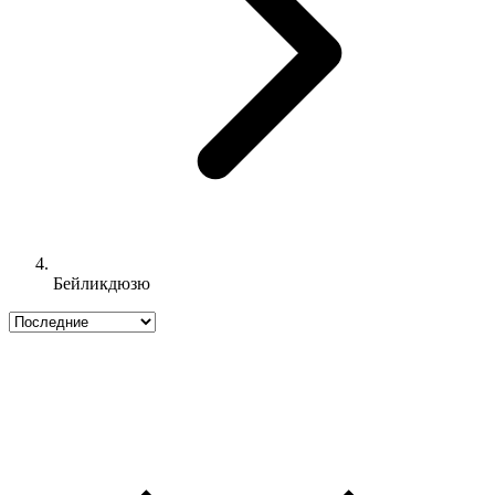
Бейликдюзю