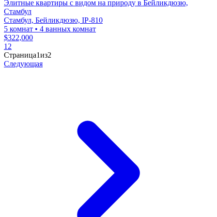
Элитные квартиры с видом на природу в Бейликдюзю,
Стамбул
Стамбул, Бейликдюзю, IP-810
5 комнат
•
4 ванных комнат
$322,000
1
2
Страница1из2
Следующая