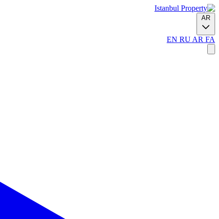
AR
EN
RU
AR
FA